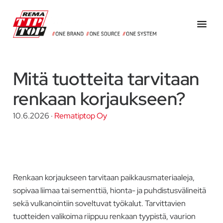
Hyppää
Hyppää
Hyppää
pääsisältöön
ensisijaiseen
alatunnisteeseen
sivupalkkiin
Myymme
RemaTipTop
rengastarvikkeita
Mitä tuotteita tarvitaan
Oy
ja
-
renkaan korjaukseen?
työkaluja
10.6.2026
·
Rematiptop Oy
sekä
teollisuuskumeja
ja
kuljetinhihnahuoltoon
liittyviä
Renkaan korjaukseen tarvitaan paikkausmateriaaleja,
tuotteita
sopivaa liimaa tai sementtiä, hionta- ja puhdistusvälineitä
Suomessa.
sekä vulkanointiin soveltuvat työkalut. Tarvittavien
tuotteiden valikoima riippuu renkaan tyypistä, vaurion