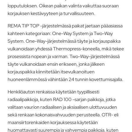
lopputuloksen. Oikean paikan valinta vaikuttaa suoraan
korjauksen kestävyyteen ja turvallisuuteen.
REMA TIP TOP -järjestelmässä paikat jaetaan pääasiassa
kahteen kategoriaan: One-Way System ja Two-Way
System. One-Way-järjestelmässä täyte ja korjauspaikka
vulkanoidaan yhdessä Thermopress-koneella, mikä tekee
prosessista nopean ja varman. Two-Way-järjestelmässä
täyte vulkanoidaan ensin erikseen, jonka jälkeen
korjauspaikka kiinnitetään itsevulkanoituen
huoneenlämmössä vähintään 24 tunnin kovettumisajalla.
Henkilöauton renkaissa käytetään tyypillisesti
radiaalipaikkoja, kuten RAD 100 -sarjan paikkoja, jotka
valitaan vaurion radiaalisen ja aksiaalisen ulottuvuuden
sekä renkaan kokonaisvahvuuden perusteella. OTR- eli
maansiirtorenkaiden korjauksessa käytetään
huomattavasti suurempia ja vahvempia paikkoja, kuten