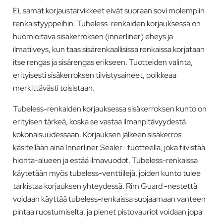
Ei, samat korjaustarvikkeet eivät suoraan sovi molempiin
renkaistyyppeihin. Tubeless-renkaiden korjauksessa on
huomioitava sisäkerroksen (innerliner) eheys ja
ilmatiiveys, kun taas sisärenkaallisissa renkaissa korjataan
itse rengas ja sisärengas erikseen. Tuotteiden valinta,
erityisesti sisäkerroksen tiivistysaineet, poikkeaa
merkittävästi toisistaan.
Tubeless-renkaiden korjauksessa sisäkerroksen kunto on
erityisen tärkeä, koska se vastaa ilmanpitävyydestä
kokonaisuudessaan. Korjauksen jälkeen sisäkerros
käsitellään aina Innerliner Sealer -tuotteella, joka tiivistää
hionta-alueen ja estää ilmavuodot. Tubeless-renkaissa
käytetään myös tubeless-venttiilejä, joiden kunto tulee
tarkistaa korjauksen yhteydessä. Rim Guard -nestettä
voidaan käyttää tubeless-renkaissa suojaamaan vanteen
pintaa ruostumiselta, ja pienet pistovauriot voidaan jopa