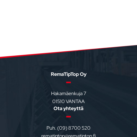
Footer
RemaTipTop Oy
Hakamäenkuja 7
01510 VANTAA
Ota yhteyttä
Puh. (09) 8700 520
rematiptop@rematiptop.fi