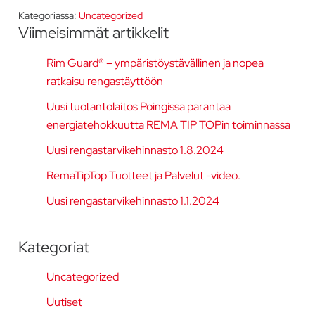
Kategoriassa:
Uncategorized
Ensisijainen
Viimeisimmät artikkelit
sivupalkki
Rim Guard® – ympäristöystävällinen ja nopea
ratkaisu rengastäyttöön
Uusi tuotantolaitos Poingissa parantaa
energiatehokkuutta REMA TIP TOPin toiminnassa
Uusi rengastarvikehinnasto 1.8.2024
RemaTipTop Tuotteet ja Palvelut -video.
Uusi rengastarvikehinnasto 1.1.2024
Kategoriat
Uncategorized
Uutiset