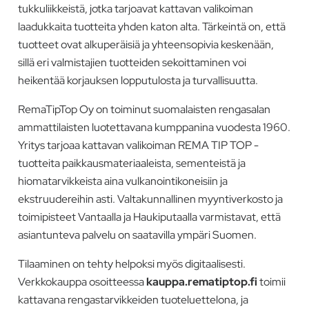
tukkuliikkeistä, jotka tarjoavat kattavan valikoiman
laadukkaita tuotteita yhden katon alta. Tärkeintä on, että
tuotteet ovat alkuperäisiä ja yhteensopivia keskenään,
sillä eri valmistajien tuotteiden sekoittaminen voi
heikentää korjauksen lopputulosta ja turvallisuutta.
RemaTipTop Oy on toiminut suomalaisten rengasalan
ammattilaisten luotettavana kumppanina vuodesta 1960.
Yritys tarjoaa kattavan valikoiman REMA TIP TOP -
tuotteita paikkausmateriaaleista, sementeistä ja
hiomatarvikkeista aina vulkanointikoneisiin ja
ekstruudereihin asti. Valtakunnallinen myyntiverkosto ja
toimipisteet Vantaalla ja Haukiputaalla varmistavat, että
asiantunteva palvelu on saatavilla ympäri Suomen.
Tilaaminen on tehty helpoksi myös digitaalisesti.
Verkkokauppa osoitteessa
kauppa.rematiptop.fi
toimii
kattavana rengastarvikkeiden tuoteluettelona, ja