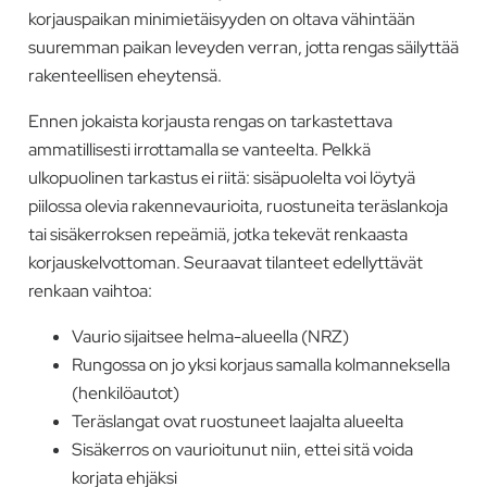
korjauspaikan minimietäisyyden on oltava vähintään
suuremman paikan leveyden verran, jotta rengas säilyttää
rakenteellisen eheytensä.
Ennen jokaista korjausta rengas on tarkastettava
ammatillisesti irrottamalla se vanteelta. Pelkkä
ulkopuolinen tarkastus ei riitä: sisäpuolelta voi löytyä
piilossa olevia rakennevaurioita, ruostuneita teräslankoja
tai sisäkerroksen repeämiä, jotka tekevät renkaasta
korjauskelvottoman. Seuraavat tilanteet edellyttävät
renkaan vaihtoa:
Vaurio sijaitsee helma-alueella (NRZ)
Rungossa on jo yksi korjaus samalla kolmanneksella
(henkilöautot)
Teräslangat ovat ruostuneet laajalta alueelta
Sisäkerros on vaurioitunut niin, ettei sitä voida
korjata ehjäksi