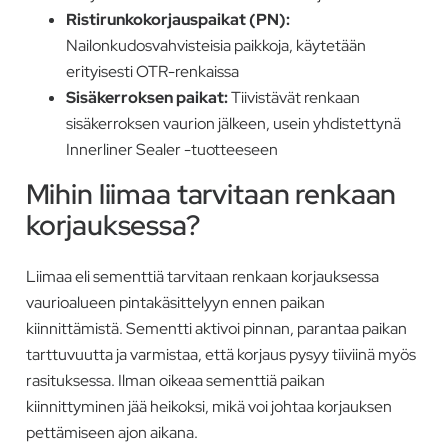
Ristirunkokorjauspaikat (PN):
Nailonkudosvahvisteisia paikkoja, käytetään
erityisesti OTR-renkaissa
Sisäkerroksen paikat:
Tiivistävät renkaan
sisäkerroksen vaurion jälkeen, usein yhdistettynä
Innerliner Sealer -tuotteeseen
Mihin liimaa tarvitaan renkaan
korjauksessa?
Liimaa eli sementtiä tarvitaan renkaan korjauksessa
vaurioalueen pintakäsittelyyn ennen paikan
kiinnittämistä. Sementti aktivoi pinnan, parantaa paikan
tarttuvuutta ja varmistaa, että korjaus pysyy tiiviinä myös
rasituksessa. Ilman oikeaa sementtiä paikan
kiinnittyminen jää heikoksi, mikä voi johtaa korjauksen
pettämiseen ajon aikana.