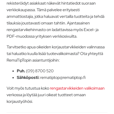
rekisteröidyt asiakkaat näkevät hintatiedot suoraan
verkkokaupassa. Tämä palvelee erityisesti
ammattiostajia, jotka haluavat vertailla tuotteita ja tehdä
tilauksia joustavasti omaan tahtiin. Ajantasainen
rengastarvikehinnasto on ladattavissa myös Excel- ja
PDF-muodossa yrityksen verkkosivuilta.
Tarvitsetko apua oikeiden korjaustarvikkeiden valinnassa
tai haluatko kuulla lisää tuotevalikoimasta? Ota yhteyttä
RemaTipTopin asiantuntijoihin:
Puh.
(09) 8700 520
Sähköposti:
rematiptop@rematiptop.fi
Voit myös tutustua koko
rengastarvikkeiden valikoimaan
verkossa ja löytää juuri oikeat tuotteet omaan
korjaustyöhösi.