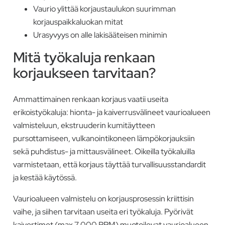
Vaurio ylittää korjaustaulukon suurimman
korjauspaikkaluokan mitat
Urasyvyys on alle lakisääteisen minimin
Mitä työkaluja renkaan
korjaukseen tarvitaan?
Ammattimainen renkaan korjaus vaatii useita
erikoistyökaluja: hionta- ja kaiverrusvälineet vaurioalueen
valmisteluun, ekstruuderin kumitäytteen
pursottamiseen, vulkanointikoneen lämpökorjauksiin
sekä puhdistus- ja mittausvälineet. Oikeilla työkaluilla
varmistetaan, että korjaus täyttää turvallisuusstandardit
ja kestää käytössä.
Vaurioalueen valmistelu on korjausprosessin kriittisin
vaihe, ja siihen tarvitaan useita eri työkaluja. Pyörivät
kaivertimet (max 7 000 RPM) muotoilevat vaurioalueen