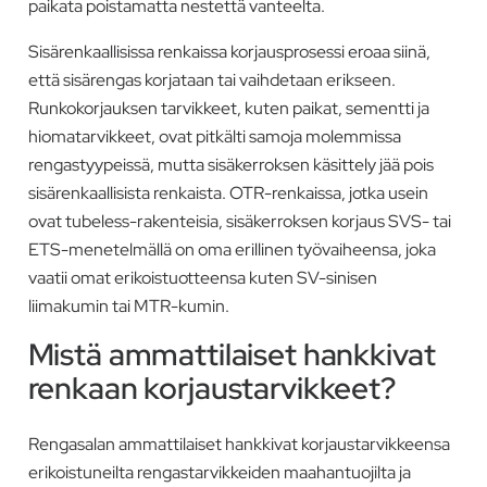
paikata poistamatta nestettä vanteelta.
Sisärenkaallisissa renkaissa korjausprosessi eroaa siinä,
että sisärengas korjataan tai vaihdetaan erikseen.
Runkokorjauksen tarvikkeet, kuten paikat, sementti ja
hiomatarvikkeet, ovat pitkälti samoja molemmissa
rengastyypeissä, mutta sisäkerroksen käsittely jää pois
sisärenkaallisista renkaista. OTR-renkaissa, jotka usein
ovat tubeless-rakenteisia, sisäkerroksen korjaus SVS- tai
ETS-menetelmällä on oma erillinen työvaiheensa, joka
vaatii omat erikoistuotteensa kuten SV-sinisen
liimakumin tai MTR-kumin.
Mistä ammattilaiset hankkivat
renkaan korjaustarvikkeet?
Rengasalan ammattilaiset hankkivat korjaustarvikkeensa
erikoistuneilta rengastarvikkeiden maahantuojilta ja