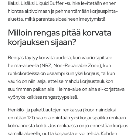
liiaksi. Lisäksi Liquid Buffer -suihke levitetään ennen
hiontaa aktivoimaan ja pehmentämään korjauspinta-
aluetta, mikä parantaa sideaineen imeytymistä.
Milloin rengas pitää korvata
korjauksen sijaan?
Rengas täytyy korvata uudella, kun vaurio sijaitsee
helma-alueella (NRZ, Non-Repairable Zone), kun
runkokordeissa on useampi kuin yksi korjaus, tai kun
vaurio on niin laaja, ettei se mahdu korjaustaulukon
suurimman paikan alle. Helma-alue on aina ei-korjattava
vyöhyke kaikissa rengastyypeissä.
Henkilö- ja pakettiautojen renkaissa (kuormaindeksi
enintään 121) saa olla enintään yksi korjauspaikka renkaan
kolmannesta kohti. Jos renkaassa on jo ennestään korjaus
samalla alueella, uutta korjausta ei voi tehdä. Kahden