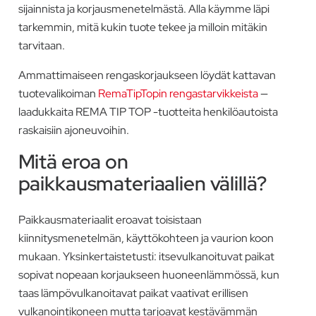
sijainnista ja korjausmenetelmästä. Alla käymme läpi
tarkemmin, mitä kukin tuote tekee ja milloin mitäkin
tarvitaan.
Ammattimaiseen rengaskorjaukseen löydät kattavan
tuotevalikoiman
RemaTipTopin rengastarvikkeista
—
laadukkaita REMA TIP TOP -tuotteita henkilöautoista
raskaisiin ajoneuvoihin.
Mitä eroa on
paikkausmateriaalien välillä?
Paikkausmateriaalit eroavat toisistaan
kiinnitysmenetelmän, käyttökohteen ja vaurion koon
mukaan. Yksinkertaistetusti: itsevulkanoituvat paikat
sopivat nopeaan korjaukseen huoneenlämmössä, kun
taas lämpövulkanoitavat paikat vaativat erillisen
vulkanointikoneen mutta tarjoavat kestävämmän