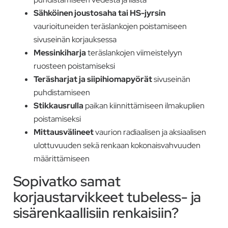
Sähköinen joustosaha tai HS-jyrsin
vaurioituneiden teräslankojen poistamiseen
sivuseinän korjauksessa
Messinkiharja
teräslankojen viimeistelyyn
ruosteen poistamiseksi
Teräsharjat ja siipihiomapyörät
sivuseinän
puhdistamiseen
Stikkausrulla
paikan kiinnittämiseen ilmakuplien
poistamiseksi
Mittausvälineet
vaurion radiaalisen ja aksiaalisen
ulottuvuuden sekä renkaan kokonaisvahvuuden
määrittämiseen
Sopivatko samat
korjaustarvikkeet tubeless- ja
sisärenkaallisiin renkaisiin?