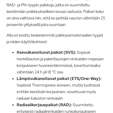
RAD- ja PN-tyypin paikkoja, jotka on suunniteltu
kestämään poikkeuksellisen kovaa rasitusta. Paikan koko
on aina valittava niin, että se peittää vaurion vähintään 25
prosentin ylityksellä joka suuntaan.
Alla on koottu keskeisimmät paikkausmateriaalien tyypit
ja niiden käyttökohteet:
Itsevulkanoituvat paikat (SVS):
Sopivat
henkilöauton ja pakettiautojen renkaiden nopeaan
korjaukseen huoneenlämmössä, kovettumisaika
vähintään 24 h yli 18 °C:ssa
Lämpövulkanoitavat paikat (ETS/One-Way):
Vaativat Thermopress-koneen, mutta tuottavat
erittäin kestävän korjauksen; soveltuvat myös
raskaan kaluston renkaisiin
Radiaalikorjauspaikat (RAD):
Suunniteltu
erityisesti radiaalirenkaiden runkokorjaukseen