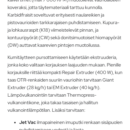
koveraksi, jotta täytemateriaali tarttuu kunnolla.
Karbidifraisit soveltuvat erityisesti naulareikien ja
pistovaurioiden tarkkarajaisen puhdistamiseen. Kupura-
ja lohkausraspit (K18) viimeistelevät pinnan, ja
kontuuripyörät (CW) sekä donitsimuotoiset hiomapyörät
(DW) auttavat kaarevien pintojen muotoilussa.
Kumitäytteen pursottamiseen käytetään ekstruuderia,
jonka koko valitaan korjauksen laajuuden mukaan. Pienille
korjauksille riittää kompakti Repair Extruder (400 W), kun
taas OTR-renkaiden suuriin vaurioihin tarvitaan Giant
Extruder (28 kg/h) tai EM Extruder (40 kg/h).
Lämpövulkanointiin tarvitaan Thermopress-
vulkanointikone, joka takaa tasaisen ja hallitun
vulkanointilämpötilan. Lisäksi tarvitaan:
Jet Vac
ilmapaineinen imuputki renkaan sisäpuolen
puhdistamiseen vedestä ja liasta