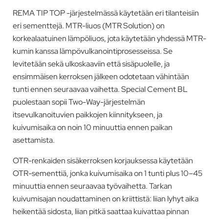
REMA TIP TOP -järjestelmässä käytetään eri tilanteisiin
eri sementtejä. MTR-liuos (MTR Solution) on
korkealaatuinen lämpöliuos, jota käytetään yhdessä MTR-
kumin kanssa lämpövulkanointiprosesseissa. Se
levitetään sekä ulkoskaaviin että sisäpuolelle, ja
ensimmäisen kerroksen jälkeen odotetaan vähintään
tunti ennen seuraavaa vaihetta. Special Cement BL
puolestaan sopii Two-Way-järjestelmän
itsevulkanoituvien paikkojen kiinnitykseen, ja
kuivumisaika on noin 10 minuuttia ennen paikan
asettamista.
OTR-renkaiden sisäkerroksen korjauksessa käytetään
OTR-sementtiä, jonka kuivumisaika on 1 tunti plus 10–45
minuuttia ennen seuraavaa työvaihetta. Tarkan
kuivumisajan noudattaminen on kriittistä: liian lyhyt aika
heikentää sidosta, liian pitkä saattaa kuivattaa pinnan