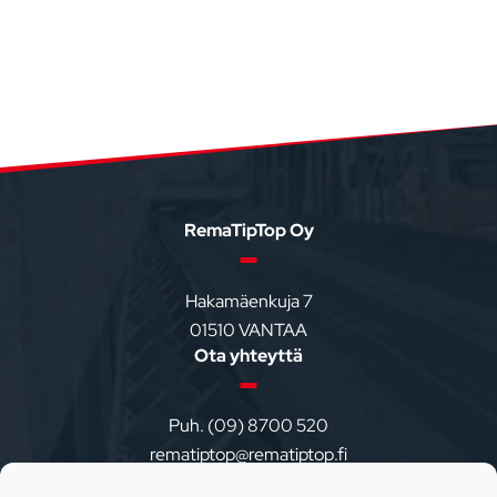
Footer
RemaTipTop Oy
Hakamäenkuja 7
01510 VANTAA
Ota yhteyttä
Puh. (09) 8700 520
rematiptop@rematiptop.fi
Varasto ja myynti