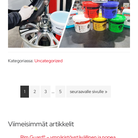
Kategoriassa:
Uncategorized
Välisivut
…
Sivu
Sivu
Sivu
Sivu
Siirry
1
2
3
5
seuraavalle sivulle »
jätetty
pois
Ensisijainen
Viimeisimmät artikkelit
sivupalkki
Rim Guard® – ympäristöystävällinen ja nopea