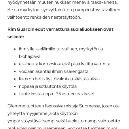
hyödynnetään muuten hukkaan meneviä raaka-aineita.
Se on myrkytön, syövyttämätön ja ympäristöystävällinen
vaihtoehto renkaiden nestetäyttöön.
Rim Guardin edut verrattuna suolaliuokseen ovat
selkeät:
ihmisille ja eläimille turvallinen, myrkytön ja
biohajoava
ei aiheuta korroosiota eikä pilaa kalliita vanteita
voidaan asentaa ilman sisärengasta
liuos on heti käyttövalmis ja säästää aikaa
nopeaa ja sotkutonta käyttää
tuote kestää jopa -35 asteen pakkaset
Olemme tuotteen lisenssivalmistaja Suomessa, joten ota
yhteyttä myyjiimme ja ota käyttöön
ympäristöystävällisempi sekä huolettomampi vaihtoehto
renkaiden painon lisäämiseen. voit ostaa tuotteen myös