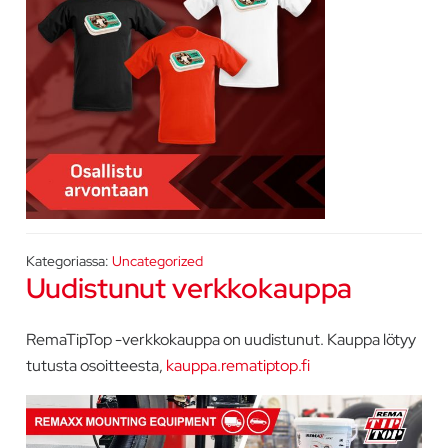
Kategoriassa:
Uncategorized
Uudistunut verkkokauppa
RemaTipTop -verkkokauppa on uudistunut. Kauppa lötyy
tutusta osoitteesta,
kauppa.rematiptop.fi