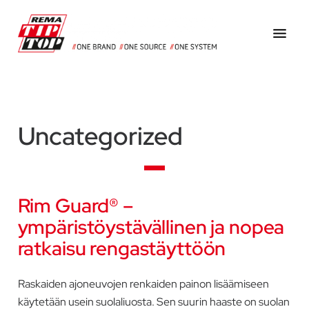
Hyppää
Hyppää
Hyppää
pääsisältöön
ensisijaiseen
alatunnisteeseen
sivupalkkiin
Myymme
RemaTipTop
rengastarvikkeita
Oy
ja
-
Uncategorized
työkaluja
sekä
teollisuuskumeja
ja
Rim Guard® –
kuljetinhihnahuoltoon
ympäristöystävällinen ja nopea
liittyviä
ratkaisu rengastäyttöön
tuotteita
Suomessa.
Raskaiden ajoneuvojen renkaiden painon lisäämiseen
käytetään usein suolaliuosta. Sen suurin haaste on suolan