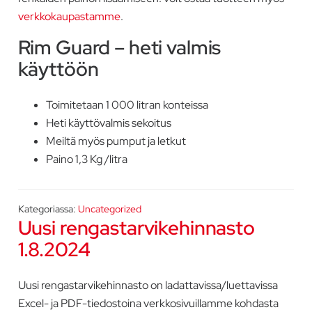
verkkokaupastamme
.
Rim Guard – heti valmis
käyttöön
Toimitetaan 1 000 litran konteissa
Heti käyttövalmis sekoitus
Meiltä myös pumput ja letkut
Paino 1,3 Kg /litra
Kategoriassa:
Uncategorized
Uusi rengastarvikehinnasto
1.8.2024
Uusi rengastarvikehinnasto on ladattavissa/luettavissa
Excel- ja PDF-tiedostoina verkkosivuillamme kohdasta