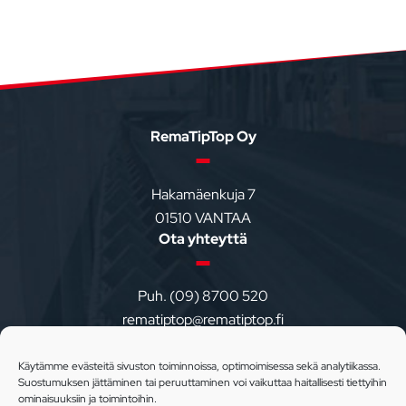
Footer
RemaTipTop Oy
Hakamäenkuja 7
01510 VANTAA
Ota yhteyttä
Puh. (09) 8700 520
rematiptop@rematiptop.fi
Varasto ja myynti
Käytämme evästeitä sivuston toiminnoissa, optimoimisessa sekä analytiikassa.
Suostumuksen jättäminen tai peruuttaminen voi vaikuttaa haitallisesti tiettyihin
Koivuhaantie 5
ominaisuuksiin ja toimintoihin.