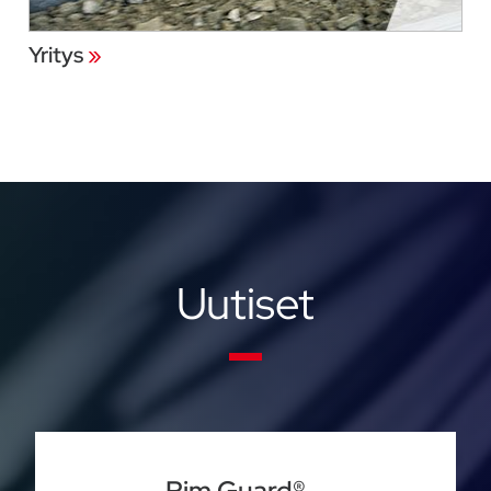
Yritys
»
Uutiset
Rim Guard® –