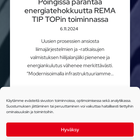
Poingissa parantaa
energiatehokkuutta REMA
TIP TOPin toiminnassa
6.11.2024
Uusien prosessien ansiosta
liimajärjestelmien ja -ratkaisujen
valmistuksen hiilijalanjälki pienenee ja
energiankulutus vähenee merkittävästi.
”Modernisoimalla infrastruktuuriamme…
Lue lisää
Käytämme evästeitä sivuston toiminnoissa, optimoimisessa sekä analytiikassa.
Suostumuksen jättäminen tai peruuttaminen voi vaikuttaa haitallisesti tiettyihin
ominaisuuksiin ja toimintoihin.
Hyväksy
Uusi rengastarvikehinnasto